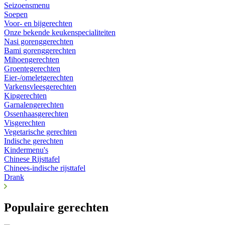
Seizoensmenu
Soepen
Voor- en bijgerechten
Onze bekende keukenspecialiteiten
Nasi gorenggerechten
Bami gorenggerechten
Mihoengerechten
Groentegerechten
Eier-/omeletgerechten
Varkensvleesgerechten
Kipgerechten
Garnalengerechten
Ossenhaasgerechten
Visgerechten
Vegetarische gerechten
Indische gerechten
Kindermenu's
Chinese Rijsttafel
Chinees-indische rijsttafel
Drank
Populaire gerechten