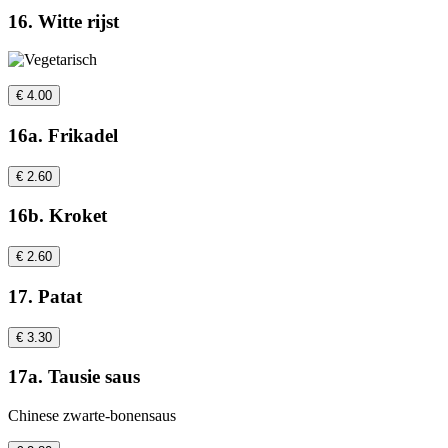
16. Witte rijst
€ 4.00
16a. Frikadel
€ 2.60
16b. Kroket
€ 2.60
17. Patat
€ 3.30
17a. Tausie saus
Chinese zwarte-bonensaus