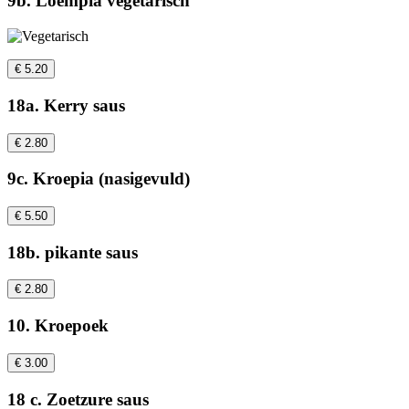
9b. Loempia vegetarisch
€ 5.20
18a. Kerry saus
€ 2.80
9c. Kroepia (nasigevuld)
€ 5.50
18b. pikante saus
€ 2.80
10. Kroepoek
€ 3.00
18 c. Zoetzure saus