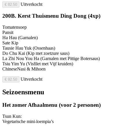
Uitverkocht
€ 82.50
200B. Kerst Thuismenu Ding Dong (4xp)
Tomatensoep
Pansit
Ha Hau (Garnalen)
Sate Kip
Tausie Hau Yuk (Ossenhaas)
Do Chu Kai (Kip met zoetzure saus)
La Zhi Nou You Ha (Garnalen met Pittige Botersaus)
Tsiu Yim Yu (Visfilet met Vijf kruiden)
ChineseNasi & Mihoen
Uitverkocht
€ 92.50
Seizoensmenu
Het zomer Afhaalmenu (voor 2 personen)
Tsun Kun:
Vegetarische mini-loempia’s