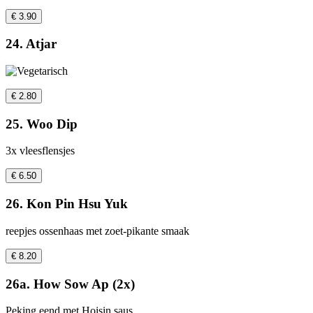
€ 3.90
24. Atjar
€ 2.80
25. Woo Dip
3x vleesflensjes
€ 6.50
26. Kon Pin Hsu Yuk
reepjes ossenhaas met zoet-pikante smaak
€ 8.20
26a. How Sow Ap (2x)
Peking eend met Hoisin saus