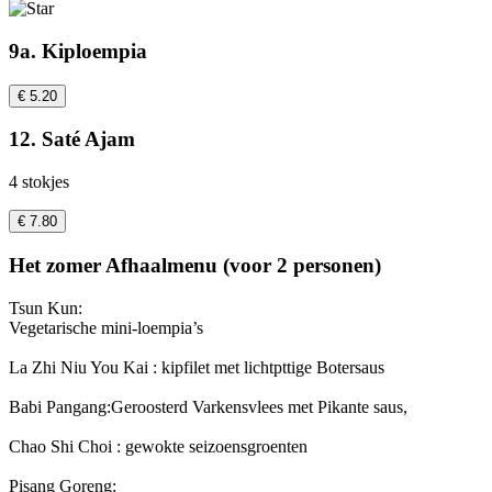
9a. Kiploempia
€ 5.20
12. Saté Ajam
4 stokjes
€ 7.80
Het zomer Afhaalmenu (voor 2 personen)
Tsun Kun:
Vegetarische mini-loempia’s
La Zhi Niu You Kai : kipfilet met lichtpttige Botersaus
Babi Pangang:Geroosterd Varkensvlees met Pikante saus,
Chao Shi Choi : gewokte seizoensgroenten
Pisang Goreng: