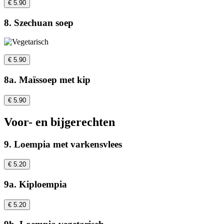
€ 5.90
8. Szechuan soep
€ 5.90
8a. Maïssoep met kip
€ 5.90
Voor- en bijgerechten
9. Loempia met varkensvlees
€ 5.20
9a. Kiploempia
€ 5.20